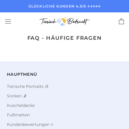
Direkt
GLÜCKLICHE KUNDEN 4,9/5 ⭐️⭐️⭐️⭐️⭐️
zum
Inhalt
FAQ - HÄUFIGE FRAGEN
HAUPTMENÜ
Tierische Portraits 🎨
Socken 🧦
Kuscheldecke
Fußmatten
Kundenbewertungen ⭐